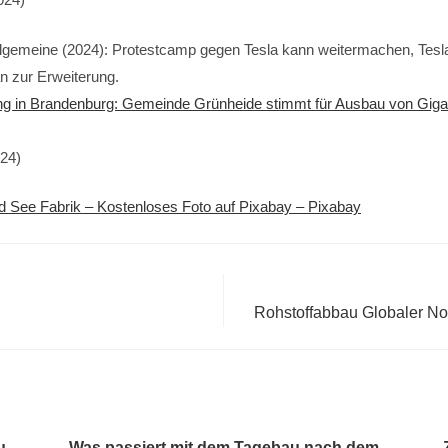
llgemeine (2024): Protestcamp gegen Tesla kann weitermachen, Tesl
n zur Erweiterung.
ng in Brandenburg: Gemeinde Grünheide stimmt für Ausbau von Giga
024)
d See Fabrik – Kostenloses Foto auf Pixabay – Pixabay
Rohstoffabbau Globaler N
u
Was passiert mit dem Tagebau nach dem