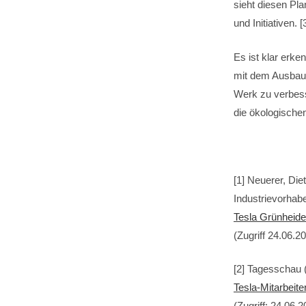
sieht diesen Pl
und Initiativen. [
Es ist klar erk
mit dem Ausbau n
Werk zu verbes
die ökologische
[1] Neuerer, Di
Industrievorhab
Tesla Grünheide
(Zugriff 24.06.2
[2] Tagesschau 
Tesla-Mitarbeit
(Zugriff: 24.06.