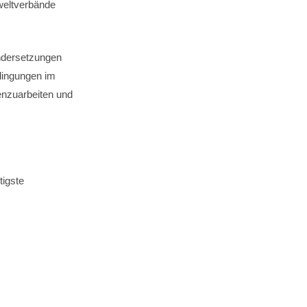
weltverbände
andersetzungen
edingungen im
nzuarbeiten und
tigste