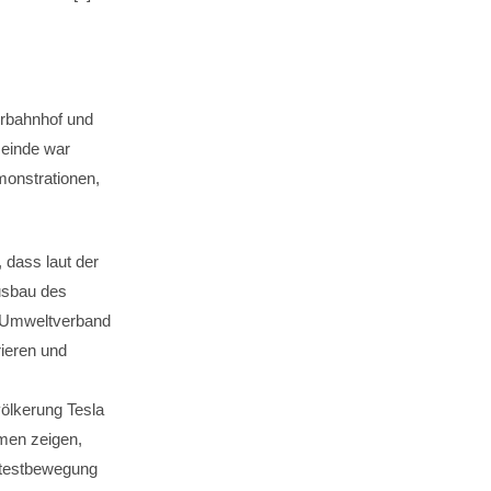
rbahnhof und
meinde war
onstrationen,
 dass laut der
Ausbau des
r Umweltverband
rieren und
ölkerung Tesla
men zeigen,
otestbewegung