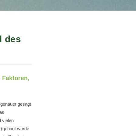
d des
e Faktoren,
 genauer gesagt
das
 vielen
t (gebaut wurde