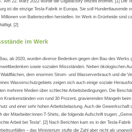
. Am 22. März 2022 wurde die Gigafactory offiziell eröffnet. [1] Die T
rg ist die einzige Tesla-Fabrik in Europa. Sie soll Hunderttausende 
illionen von Batteriezellen herstellen. Im Werk in Grünheide sind c
ftigt. [2]
ssstände im Werk
Bau, ab 2020, wurden diverse Bedenken gegen den Bau des Werks g
mweltbedenken sowie sozialen Missständen. Neben ökologischen Au
 Waldflächen, dem enormen Strom- und Wasserverbrauch und die Ve
eines Wasserschutzgebiets zeigen sich auch einige soziale Herausfo
hten mehrere Medien über schlechte Arbeitsbedingungen. Die Beschäft
en Krankenständen von rund 30 Prozent, gravierenden Mängeln beim
utz und einer sehr hohen Arbeitsbelastung. Auch die Gewerkschaft o
 der Mitarbeiter:innen T-Shirts, die folgende Aufschrift trugen: „Gem
chte Arbeit bei Tesla“. [2] Nach Berichten kam es in der Tesla-Fabrik
beitsunfällen – das Ministerium stufte die Zahl aber nicht als ungewöh