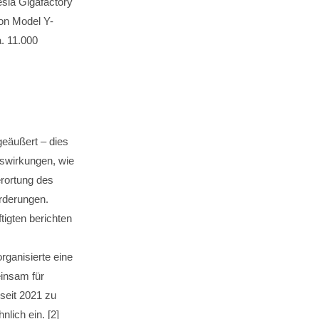
esla Gigafactory
von Model Y-
a. 11.000
eäußert – dies
swirkungen, wie
rortung des
rderungen.
igten berichten
rganisierte eine
einsam für
 seit 2021 zu
nlich ein. [2]