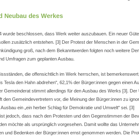
d Neubau des Werkes
4 wurde beschlossen, dass Werk weiter auszubauen. Ein neuer Güte
 sollen zusätzlich entstehen. [3] Der Protest der Menschen in der Ge
nkündigung groß, nach dem Bekanntwerden folgten noch weitere Dem
nd Umfragen zum geplanten Ausbau.
ssständen, die offensichtlich im Werk herrschen, ist bemerkenswert,
dnis Tesla den Hahn abdrehen“, 62,1% der Bürger:innen gegen einen 
r Gemeinderat stimmt allerdings für den Ausbau des Werks [3]. De
ft den Gemeindevertretern vor, die Meinung der Bürger:innen zu igno
 Ausbau ein „ein herber Schlag für Demokratie und Umwelt“ sei. [3]
st jedoch, dass nach den Protesten und den Gegenstimmen der Bev
den möchte als ursprünglich vorgesehen. Damit wollte das Unterneh
en und Bedenken der Bürger:innen ernst genommen werden. Die Pr