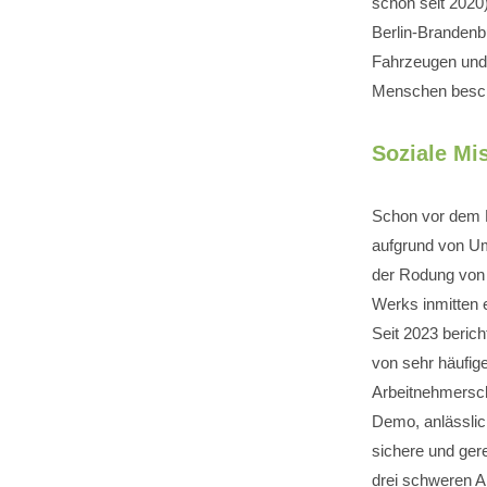
schon seit 2020)
Berlin-Brandenbu
Fahrzeugen und M
Menschen beschä
Soziale Mi
Schon vor dem 
aufgrund von U
der Rodung von
Werks inmitten 
Seit 2023 beric
von sehr häufig
Arbeitnehmersch
Demo, anlässlich
sichere und gere
drei schweren Ar