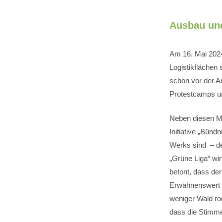
Ausbau un
Am 16. Mai 202
Logistikflächen
schon vor der A
Protestcamps u
Neben diesen Mi
Initiative „Bün
Werks sind – de
„Grüne Liga“ wir
betont, dass der
Erwähnenswert i
weniger Wald ro
dass die Stimm