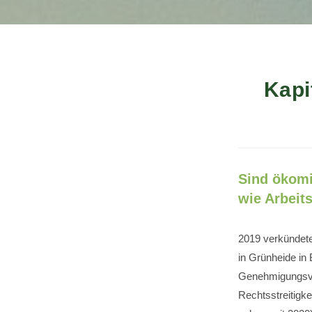
Kapi
Sind ökomis
wie Arbeit
2019 verkündete
in Grünheide in
Genehmigungsver
Rechtsstreitigk