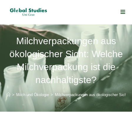
Milchverpackungen aus
ökologischer Sicht: Welche
Milchverpackung ist die
nachhaltigste?
>
Milch und Ökologie
>
Milchverpackungen aus ökologischer Sicht: W