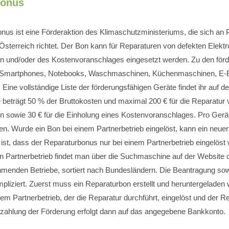
bonus
nus ist eine Förderaktion des Klimaschutzministeriums, die sich an 
Österreich richtet. Der Bon kann für Reparaturen von defekten Elektr
en und/oder des Kostenvoranschlages eingesetzt werden. Zu den för
 Smartphones, Notebooks, Waschmaschinen, Küchenmaschinen, E-
 Eine vollständige Liste der förderungsfähigen Geräte findet ihr auf d
beträgt 50 % der Bruttokosten und maximal 200 € für die Reparatur 
en sowie 30 € für die Einholung eines Kostenvoranschlages. Pro Gerä
n. Wurde ein Bon bei einem Partnerbetrieb eingelöst, kann ein neuer
 ist, dass der Reparaturbonus nur bei einem Partnerbetrieb eingelöst
 Partnerbetrieb findet man über die Suchmaschine auf der Website o
nehmenden Betriebe, sortiert nach Bundesländern. Die Beantragung sow
mpliziert. Zuerst muss ein Reparaturbon erstellt und heruntergelade
dem Partnerbetrieb, der die Reparatur durchführt, eingelöst und der
szahlung der Förderung erfolgt dann auf das angegebene Bankkonto.