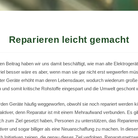
Reparieren leicht gemacht
en Beitrag haben wir uns damit beschäftigt, wie man alte Elektrogeräte
viel besser wäre es aber, wenn man sie gar nicht erst wegwerfen mü
kter Geräte erhöht man deren Lebensdauer, wodurch wiederum groß
n und somit kritische Rohstoffe eingespart und die Umwelt geschont 
en Geräte häufig weggeworfen, obwohl sie noch repariert werden kö
raktiver, denn Reparatur ist mit einem Mehraufwand verbunden. Es gi
 sich zum Ziel gesetzt haben, Personen zu unterstützen, das Repariere
tiver und sogar billiger als eine Neuanschaffung zu machen. In diese
h Initiativen zeigen, die genau dieses Ziel verfolgen. Reparaturnet