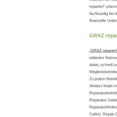
repariert“ unter
fachkundig bei d
finanzielle Unte
GRAZ repar
„GRAZ reparier
initiiertes Netz
dabei, schnell u
Mitgliedsbetrieb
Zu jedem Betrie
Weiters findet 
Reparaturbetrieb
Reparatur-Joban
Reparaturförder
Cafés). Repair 