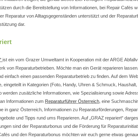
stützen durch die Bereitstellung von Informationen, bei Repair Cafés 
er Reparatur von Alltagsgegenständen unterstützt und der Reparaturb
rstützung dar.
iert
t“
ist ein vom Grazer Umweltamt in Kooperation mit der ARGE Abfall
werk von Reparaturbetrieben. Möchte man ein Gerät reparieren lassen, 
nd einfach einen passenden Reparaturbetrieb zu finden. Auf dem Webp
e, eingeteilt in Kategorien (Foto, Handy, Uhren & Schmuck, Haushalt, e
b werden zusätzliche Informationen, wie Spezialisierung sowie Adre
man Informationen zum
Reparaturführer Österreich
, eine Suchmaschin
e in ganz Österreich, Informationen zu Reparaturförderungen, Reparat
gebote und Tipps rund ums Reparieren. Auf „GRAZ repariert“ dargest
ungen sind der Reparaturbonus und die Förderung für Reparaturinitiat
Cafés und den Reparaturbonus möchten wir euch gerne etwas genauer