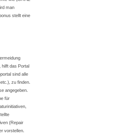
wird man
onus stellt eine
vermeidung
hilft das Portal
ortal sind alle
tc.), zu finden.
sse angegeben.
e für
urinitiativen,
ellte
iven (Repair
 vorstellen.