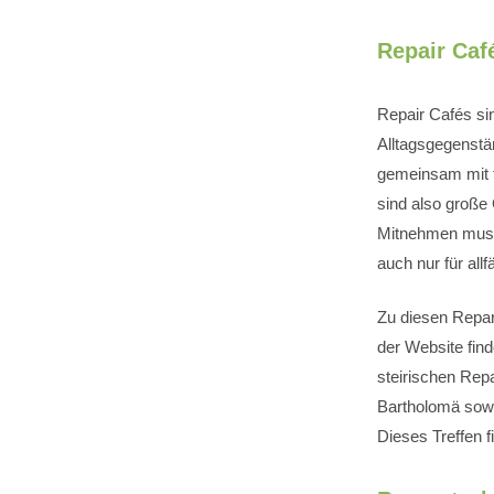
Repair Caf
Repair Cafés si
Alltagsgegenstä
gemeinsam mit 
sind also große
Mitnehmen muss 
auch nur für all
Zu diesen Repara
der Website find
steirischen Repa
Bartholomä sowie
Dieses Treffen f