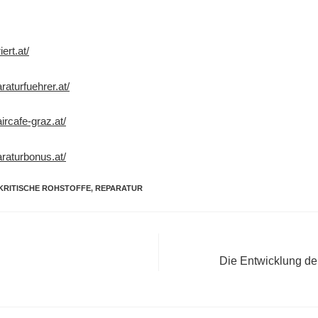
ert.at/
raturfuehrer.at/
ircafe-graz.at/
araturbonus.at/
KRITISCHE ROHSTOFFE
,
REPARATUR
Die Entwicklung der