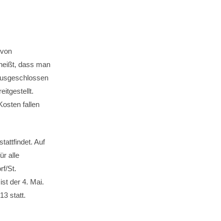
 von
heißt, dass man
ausgeschlossen
itgestellt.
osten fallen
tattfindet. Auf
ür alle
rf/St.
st der 4. Mai.
13 statt.