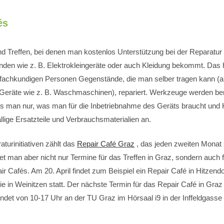
és
nd Treffen, bei denen man kostenlos Unterstützung bei der Reparatur
nden wie z. B. Elektrokleingeräte oder auch Kleidung bekommt. Das 
fachkundigen Personen Gegenstände, die man selber tragen kann (
 Geräte wie z. B. Waschmaschinen), repariert. Werkzeuge werden bere
man nur, was man für die Inbetriebnahme des Geräts braucht und K
fällige Ersatzteile und Verbrauchsmaterialien an.
turinitiativen zählt das
Repair Café Graz
, das jeden zweiten Monat s
et man aber nicht nur Termine für das Treffen in Graz, sondern auch f
ir Cafés. Am 20. April findet zum Beispiel ein Repair Café in Hitzendo
 in Weinitzen statt. Der nächste Termin für das Repair Café in Graz i
indet von 10-17 Uhr an der TU Graz im Hörsaal i9 in der Inffeldgasse 