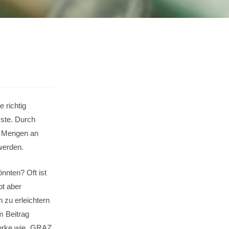
 richtig
sste. Durch
e Mengen an
werden.
nnten? Oft ist
bt aber
n zu erleichtern
m Beitrag
zwerke wie „GRAZ