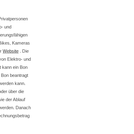
Privatpersonen
o- und
derungsfähigen
Bikes, Kameras
er
Website
. Die
von Elektro- und
t kann ein Bon
 Bon beantragt
 werden kann.
der über die
ie der Ablauf
n werden. Danach
 Rechnungsbetrag