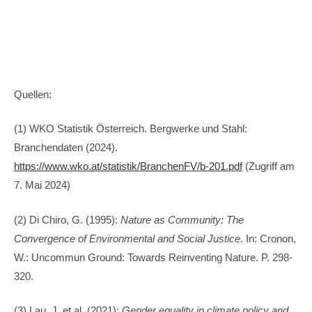
Quellen:
(1) WKO Statistik Österreich. Bergwerke und Stahl:
Branchendaten (2024).
https://www.wko.at/statistik/BranchenFV/b-201.pdf
(Zugriff am
7. Mai 2024)
(2) Di Chiro, G. (1995):
Nature as Community: The
Convergence of Environmental and Social Justice
. In: Cronon,
W.: Uncommun Ground: Towards Reinventing Nature. P. 298-
320.
(3) Lau, J. et al. (2021):
Gender equality in climate policy and