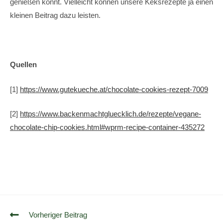
genießen könnt. Vielleicht können unsere Keksrezepte ja einen
kleinen Beitrag dazu leisten.
Quellen
[1]
https://www.gutekueche.at/chocolate-cookies-rezept-7009
[2]
https://www.backenmachtgluecklich.de/rezepte/vegane-
chocolate-chip-cookies.html#wprm-recipe-container-435272
Vorheriger Beitrag