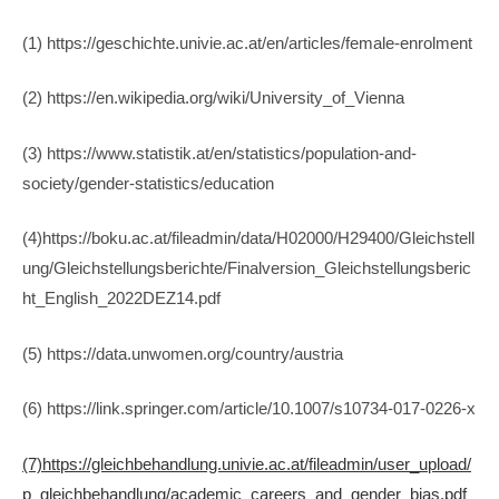
(1) https://geschichte.univie.ac.at/en/articles/female-enrolment
(2) https://en.wikipedia.org/wiki/University_of_Vienna
(3) https://www.statistik.at/en/statistics/population-and-
society/gender-statistics/education
(4)https://boku.ac.at/fileadmin/data/H02000/H29400/Gleichstell
ung/Gleichstellungsberichte/Finalversion_Gleichstellungsberic
ht_English_2022DEZ14.pdf
(5) https://data.unwomen.org/country/austria
(6) https://link.springer.com/article/10.1007/s10734-017-0226-x
(7)https://gleichbehandlung.univie.ac.at/fileadmin/user_upload/
p_gleichbehandlung/academic_careers_and_gender_bias.pdf