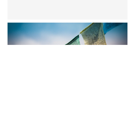
Die Rolle von Gerste – im Protest der
Tibeter:innen gegen China
Obst, Gemüse & Getreide
Im letzten Post ging es allgemein um Gerste.
Diesmal geht es um die politische Dimension, welche
Gerste als Symbol im