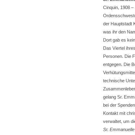
Cinquin, 1908 –
Ordensschwester 
der Hauptstadt K
was ihr den N
Dort gab es kei
Das Viertel ihr
Personen. Die F
entgegen. Die B
Verhütungsmitte
technische Unt
Zusammenleben m
gelang Sr. Emman
bei der Spenden
Kontakt mit chr
verwaltet, um d
Sr. Emmanuell