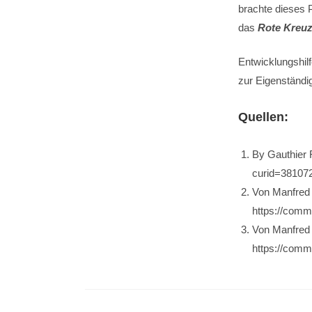
brachte dieses 
das
Rote Kreu
Entwicklungshilf
zur Eigenständig
Quellen:
By Gauthier 
curid=38107
Von Manfred 
https://comm
Von Manfred 
https://comm