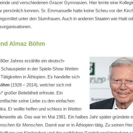
einde und verschiedenen Grazer Gymnasien. Hier lernte eine Kollegi
r persönlich kennen. Sr. Emmanuelle hatte keine Scheu vor der Kirc
tungsmittel unter den Slumfrauen. Auch in anderen Staaten wie Haiti 
fsorganisationen.
 und Almaz Böhm
 80er Jahres erzählte ein deutsch-
r Schauspieler in der Spiele-Show
Wetten
Tätigkeiten in Äthiopien. Es handelte sich
Böhm
(1928 – 2014), welcher sich mit
i“
großer Beliebtheit erfreute. Ein
entfachte seine Liebe zu den einfachen
ka. Er wollte helfen und schloss in
Wetten
enwette ab. Das war im Mai 1981. Ein halbes Jahr später gründete e
nschen für Menschen.
Damit war er in Äthiopien tätig. Zu seinen He
chaffung von Kinderehen und der weiblichen Genitalverstümmelung s