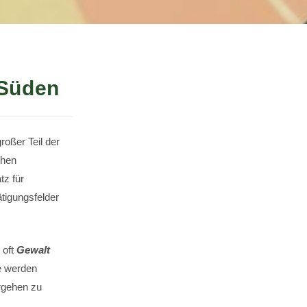
 Süden
oßer Teil der
ohen
tz für
tigungsfelder
 oft
Gewalt
e werden
rgehen zu