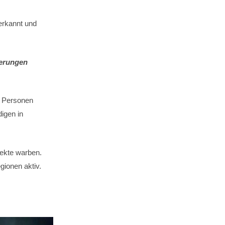
erkannt und
derungen
n Personen
igen in
jekte warben.
gionen aktiv.