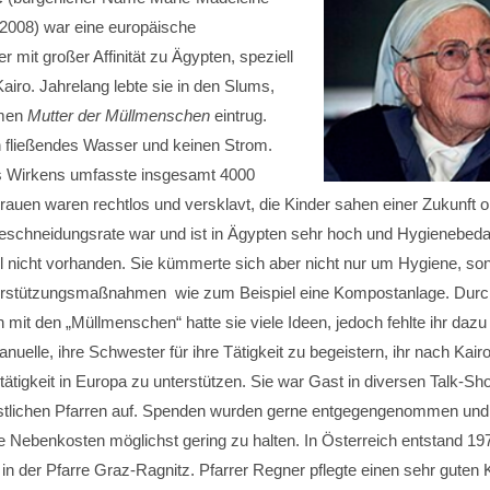
 2008) war eine europäische
mit großer Affinität zu Ägypten, speziell
airo. Jahrelang lebte sie in den Slums,
amen
Mutter der Müllmenschen
eintrug.
n fließendes Wasser und keinen Strom.
es Wirkens umfasste insgesamt 4000
rauen waren rechtlos und versklavt, die Kinder sahen einer Zukunft
eschneidungsrate war und ist in Ägypten sehr hoch und Hygienebeda
l nicht vorhanden. Sie kümmerte sich aber nicht nur um Hygiene, s
erstützungsmaßnahmen wie zum Beispiel eine Kompostanlage. Durc
it den „Müllmenschen“ hatte sie viele Ideen, jedoch fehlte ihr dazu
uelle, ihre Schwester für ihre Tätigkeit zu begeistern, ihr nach Kair
tätigkeit in Europa zu unterstützen. Sie war Gast in diversen Talk-
istlichen Pfarren auf. Spenden wurden gerne entgegengenommen und
ie Nebenkosten möglichst gering zu halten. In Österreich entstand 19
e
in der Pfarre Graz-Ragnitz. Pfarrer Regner pflegte einen sehr guten 