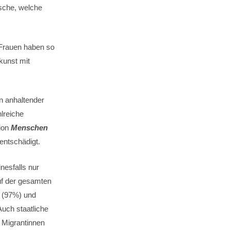
sche, welche
. Frauen haben so
kunst mit
n anhaltender
hlreiche
ion
Menschen
entschädigt.
nesfalls nur
auf der gesamten
a (97%) und
uch staatliche
 Migrantinnen