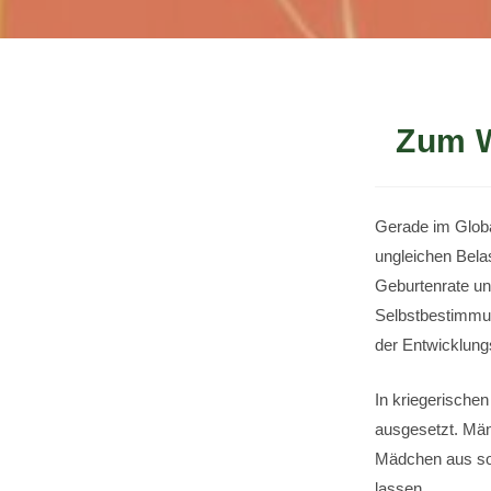
Zum W
Gerade im Globa
ungleichen Belas
Geburtenrate und
Selbstbestimmun
der Entwicklung
In kriegerische
ausgesetzt. Män
Mädchen aus so
lassen.