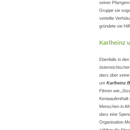
seiner Pfarrgem
Gruppe sie soga
verteilte Verhü
gründete sie Hil
Karlheinz
Ebenfalls in den
österreichische
dass
über seine 
um
Karlheinz 
Filmen wie
„Siss
Keniaaufenthalt 
Menschen in Afri
dass
eine Spend
Organisation
Me
zählten die Abs