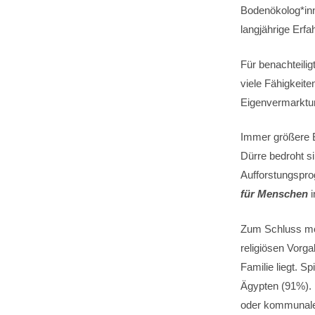
Bodenökolog*inn
langjährige Erf
Für benachteilig
viele Fähigkeite
Eigenvermarktun
Immer größere B
Dürre bedroht si
Aufforstungspro
für Menschen
Zum Schluss möc
religiösen Vorga
Familie liegt. 
Ägypten (91%). 
oder kommunale