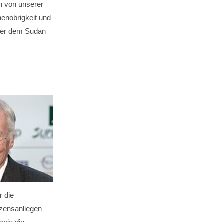
n von unserer
henobrigkeit und
oder dem Sudan
r die
rzensanliegen
owie die