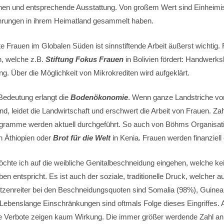
en und entsprechende Ausstattung. Von großem Wert sind Einheimi
ahrungen in ihrem Heimatland gesammelt haben.
te Frauen im Globalen Süden ist sinnstiftende Arbeit äußerst wichtig
n, welche z.B.
Stiftung Fokus Frauen
in Bolivien fördert: Handwerks
g. Über die Möglichkeit von Mikrokrediten wird aufgeklärt.
edeutung erlangt die
Bodenökonomie
. Wenn ganze Landstriche vo
nd, leidet die Landwirtschaft und erschwert die Arbeit von Frauen. Za
gramme werden aktuell durchgeführt. So auch von Böhms Organisat
in Äthiopien oder
Brot für die Welt
in Kenia
.
Frauen werden finanziell 
hte ich auf die weibliche Genitalbeschneidung eingehen, welche kei
ben entspricht. Es ist auch der soziale, traditionelle Druck, welcher 
Spitzenreiter bei den Beschneidungsquoten sind Somalia (98%), Guine
Lebenslange Einschränkungen sind oftmals Folge dieses Eingriffes. A
 Verbote zeigen kaum Wirkung. Die immer größer werdende Zahl an