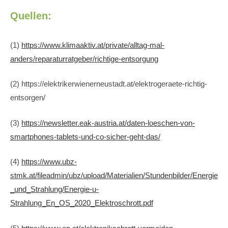
Quellen:
(1)
https://www.klimaaktiv.at/private/alltag-mal-
anders/reparaturratgeber/richtige-entsorgung
(2) https://elektrikerwienerneustadt.at/elektrogeraete-richtig-
entsorgen/
(3)
https://newsletter.eak-austria.at/daten-loeschen-von-
smartphones-tablets-und-co-sicher-geht-das/
(4)
https://www.ubz-
stmk.at/fileadmin/ubz/upload/Materialien/Stundenbilder/Energie
_und_Strahlung/Energie-u-
Strahlung_En_OS_2020_Elektroschrott.pdf