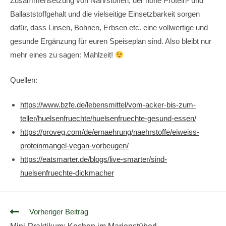
Zusammensetzung von Nährstoffen, der hohe Protein- und
Ballaststoffgehalt und die vielseitige Einsetzbarkeit sorgen
dafür, dass Linsen, Bohnen, Erbsen etc. eine vollwertige und
gesunde Ergänzung für euren Speiseplan sind. Also bleibt nur
mehr eines zu sagen: Mahlzeit!
Quellen:
https://www.bzfe.de/lebensmittel/vom-acker-bis-zum-
teller/huelsenfruechte/huelsenfruechte-gesund-essen/
https://proveg.com/de/ernaehrung/naehrstoffe/eiweiss-
proteinmangel-vegan-vorbeugen/
https://eatsmarter.de/blogs/live-smarter/sind-
huelsenfruechte-dickmacher
Vorheriger Beitrag