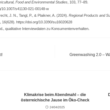
ricultural, Food and Environmental Studies
, 103, 77–89.
org/10.1007/s41130-021-00148-w
echt, J. N., Tangl, P., & Plaikner, A. (2024).
Regional Products and Sus
, 16(628). https://doi.org/10.3390/su16020628
ibid., qualitative Interviewdaten zu Konsumentenverhalten.
t!
Greenwashing 2.0 – Wa
Klimakrise beim Abendmahl – die
D
österreichische Jause im Öko-Check
24/04/2025