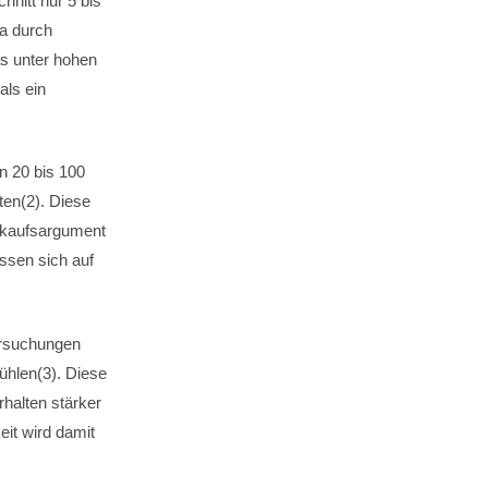
hnitt nur 5 bis
wa durch
as unter hohen
als ein
on 20 bis 100
ten(2). Diese
Verkaufsargument
assen sich auf
ersuchungen
ühlen(3). Diese
rhalten stärker
it wird damit