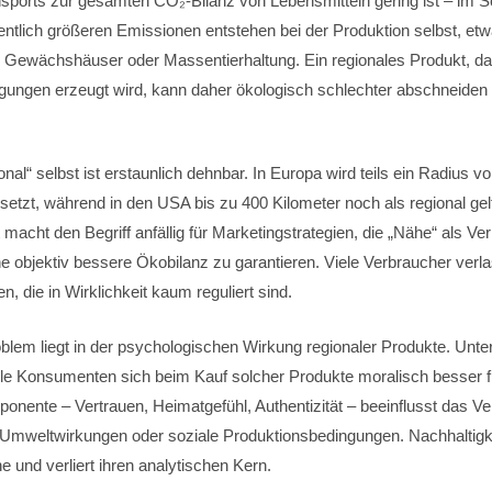
sports zur gesamten CO₂-Bilanz von Lebensmitteln gering ist – im Sc
entlich größeren Emissionen entstehen bei der Produktion selbst, et
e Gewächshäuser oder Massentierhaltung. Ein regionales Produkt, d
ungen erzeugt wird, kann daher ökologisch schlechter abschneiden 
ional“ selbst ist erstaunlich dehnbar. In Europa wird teils ein Radius v
setzt, während in den USA bis zu 400 Kilometer noch als regional gel
t macht den Begriff anfällig für Marketingstrategien, die „Nähe“ als 
e objektiv bessere Ökobilanz zu garantieren. Viele Verbraucher verl
n, die in Wirklichkeit kaum reguliert sind.
oblem liegt in der psychologischen Wirkung regionaler Produkte. Unt
ele Konsumenten sich beim Kauf solcher Produkte moralisch besser f
nente – Vertrauen, Heimatgefühl, Authentizität – beeinflusst das Ve
 Umweltwirkungen oder soziale Produktionsbedingungen. Nachhaltigke
 und verliert ihren analytischen Kern.