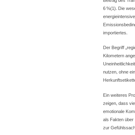
Beitrag des Tran
6 %(1). Die wes
energieintensiv
Emissionsbeding
importiertes.
Der Begriff „reg
Kilometern ange
Uneinheitlichkei
nutzen, ohne ein
Herkunftsetikette
Ein weiteres Pr
zeigen, dass vi
emotionale Kompo
als Fakten über
zur Gefühlssache