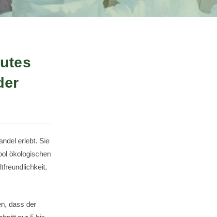
gutes
der
del erlebt. Sie
bol ökologischen
freundlichkeit,
en, dass der