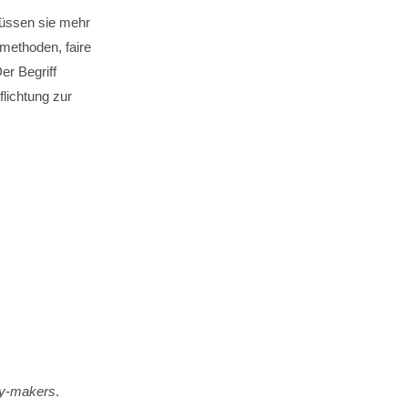
 müssen sie mehr
smethoden, faire
er Begriff
flichtung zur
icy-makers
.