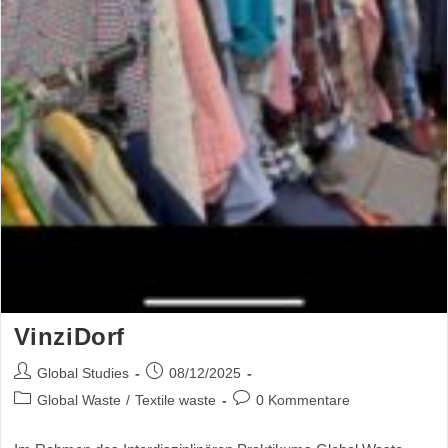
VinziDorf
Global Studies
08/12/2025
Global Waste
/
Textile waste
0 Kommentare